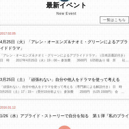
最新イベント
10/30 なんぷらシアターワークショップ開催
New Event
地域の若者と家族のための相談ステーション「なんぷら」でのシアターワークショップ。
今回は磯子の新しい場所で行ってきました。 運動会シーズンだよねと、スローモーション
一覧はこちら
競争をしたり、ハロウィンから連想してラブストーリーを作ったり、参加してくれたみな
さんと一緒に楽しい時間を過ごしてきました。 いつもは独立したスペースでやるのです
2017.02.05
が、今日は半オープンスペースでどうなる...
2018.07.15
4月25日（火）「アレン・オーエンズ＆ナオミ・グリーンによるアプラ
7/8 保育フェス×アプライド・ストーリー
イドドラマ」
保育フェスinTOKYO に参加してきました。 つむぐ～思いと想いで広がる可能性～という
タイトルのもと、20代若い実行委員のかたがたが作り上げたお祭りはたくさんの笑顔溢れ
「アレン・オーエンズ＆ナオミ・グリーンによるアプライドドラマ」（日本語通訳付き）
る素敵な場でした。 そのなかで縁あってアプライ・ドラマをやらせていただきました。 日
日 時 2017年4月25日（火）19：00～ 参加費 3500円 U25割あり 場 所 社会
頃から子供たちとかかわっている保育者さんとのスイミーは伸びやかで自由な表現で魚た
起業大学コワーキングスペース 〒102-0084 東京都 千代田区二番町2番
ちやとてもユニークなクラゲ、カッコいいイセ...
地下鉄有楽町線 麹町駅5番出口 徒歩3分・地下鉄半蔵門線 半蔵門駅5番出
2018.03.21
口 徒歩5分） ...
アレン＆ナオミ アプライド・ドラマ「人と共に生きる」
3月25日（土）「頑張れない」自分や他人をドラマを使って考える
アプライド・ドラマ（応用演劇）を使い共に今を考えてみませんか。 4/24（火）アプライ
「頑張れない」自分や他人をドラマを使って考える （専門家による解説付き） 日 時
ド・ドラマで「人と共に生きる」ことを考え社会課題と向き合う時間を作っていきます。
3月25日（土）17：15～（受付15分前より） 参加費 2500円 (U25 1500円） 会
プレテキストとよばれる柔軟性のあるストーリーをドラマ表現も使いながら、今の時代に
場 場所：社会起業大学コワーキングスペース 〒102-0084 東京都 千代田区
見過ごしがちな社会課題をあぶりだし、参加者と共に語り合っていきます。 座学とは違い
二番町2番 地下鉄有楽町線 麹町駅5番出口 徒歩3分・地下鉄半蔵門線 半
アクティブに身体も使い感情を動かすことのできるアプラ...
蔵門駅5番出口...
2018.01.21
2016.01.12
シニアと一緒にひさしぶりの「羅生門」
1/26（水）アプライド・ストーリーで自分を知る 第１弾『私のプライ
ド』
平成30年となり1月ももう後半戦、早いですね！ さて、『アプライドドラマ』直訳すると
「応用演劇」。 アプライドドラマは傘のようにひろがり、傘の下にはサイコドラマやプレ