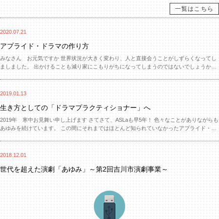
一覧はこちら
2020.07.21
アプライド・ドラマの作り方
みなさん お元気ですか 世界状況が大きく変わり、人と直接会うことがしずらくなってし
ましました。 出かけることも減り家にこもりがちになってしまうのではないでしょうか。
こんな時は物語を創ってみましょう。 イメージが浮かばないときは、だれでもが知ってい
る「昔ばなし」を利用してみてください。 たとえば「桃太郎」 『むかしむかし おじい
さんとおばあさんが...
2019.01.13
生き方としての「ドラマプラクティショナー」へ
2019年 寒中お見舞い申し上げます さてさて、ASLaも早5年！ 色々なことがありながらも
あゆみを続けています。 この間にそれまではほとんど知られていなかったアプライド・ド
ラマ（応用演劇）という言葉も、関係者には少しずつ知られてきたようにも感じていま
す。 ですが、まだ社会的な認知は低く、それでも演劇がなんか役にたつのではないかと感
じてくれる方も増えてきました。（文科省やホリエ...
2018.12.01
世代を超えた演劇「あゆみ」～第2回吉川市演劇事業～
11月24日25日の二日間にわたって上演した第2回吉川市演劇事業「あゆみ」が多くのお客
様のご来場をいただいて無事に幕を下ろすことができました。 結婚式で腕くみ歩く父と
子の姿を笑顔でうなづきながら見ていた方、母の死を新幹線の中で知り絶句するシーンで
涙を流す方、舞台上からそんなお客様の姿を見て、共感を得られる良い作品になったなと
実感しました。 2回目の今年は...
2018.11.05