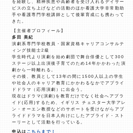
を経験し、精神疾患や高齢者を受け入れるデイサー
ビスの立ち上げなどの活動のほか看護大学非常勤助
手や看護専門学校講師として後輩育成にも携わって
きた。
【主催者プロフィール】
多田 美紀
演劇系専門学校教員・国家資格キャリアコンサルテ
ィング技能士2級
学生時代より演劇を始め劇団で舞台俳優として300
ステージ以上出演後子育てのため14年かかわった演
劇から一時離れる。
その後、教員として13年の間に1500人以上の学生
や社会人のキャリア教育にかかわるなかでアプライ
ドドラマ（応用演劇）に出会う。
現在はドラマ(演劇)を教育だけでなく社会へアプラ
イド(応用)するため、イギリス チェスター大学アレ
ン・オーエン教授などのサポートを受けながらアプ
ライドドラマを日本人向けにしたアプライド・スト
ーリーとして活動を行っている。
申込は
こちらまで！