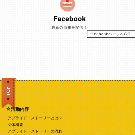
アプライド・ストーリーってなに？ イギリスをはじめ海外の教育現場で利用されているア
イバックシアター、DIE、フォーラムシアターなどなど色々なものが含まれています。 日
クティビティとストーリーを使ったワークショップです。 様々な人がいる多様化された社
本ではそれぞれが独立したもののように受け止められているようにも感じますが、その手
会の中で、あの人はなぜそう考えるのだろう。なぜ私の考えと違うのだろう。 そう感じた
法には共通する部分も多く、互いに影響しあっているよう...
Facebook
2017.11.13
ことはありませんか。 他人は、自分は、様々な出来事に直面した時、何に基づいて判断を
しているのでしょうか。 その判断はなぜ人により違うのでしょ...
2015.10.18
11/6 なんぷら そして夏はアプライドシアター
最新の情報を配信！
10／26（月)仕事帰りにアプライド！
こんにちはASLaです。 ひさしぶりの投稿となりました。 先週はおなじみK2インターナシ
facebookページへGO!
ョナルのよこはまナンプラで演劇ワークショップ。 社会参加にハードルを感じる若年者た
仕事帰りにアプライド！ アプライド・ストーリーを体験しよう！ 様々な人がいる多様化さ
ちをサポートする地域サポートステーションという公共の場でいつものようにやらせてい
れた社会の中で、あの人はなぜそう考えるのだろう。なぜ私の考えと違うのだろう。そう
ただきました。 不定期ではありますがやらせてもらっていることで、顔なじみになってき
感じたことはありませんか。 他人は、自分は、様々な出来事に直面した時、何に基づいて
た参加者もいて、元気な姿にあえるとうれしくな...
2017.08.07
判断をしているのでしょうか。 その判断はなぜ人により違うのでしょうか。 アプライド・
ストーリーではストーリーを使って対話や想像をする...
2015.03.25
8/4 なんぷらワークショップ 開催報告
4/26(日)イギリス発のアプライド・ドラマワークショップ
8月4日に神奈川県根岸駅近くにある『なんぷら』こと「よこはま南部ユースプラザ」での
ワークショップを行いました。 このところなかなかタイミングが合わず前回は2月とちょ
イギリス発 アプライド・ドラマワークショップ 「『時間』について考察し『社会の中で生
っと時間が空いてのワークショップです。 事前に参加者の連絡をいただいていますが、今
きる」ことを考える」 限られた時間、確実に過ぎていく時間の中で、何を選択しどのよう
回は20歳前後でいつも以上にいろいろな厳しさをもつ参加者が多くプログラムにはいつも
に日々を過ごしたら良いのか？ 何をすべきなのか？アプライドドラマを通じて考察し体験
より配慮しました。 何をするのかと緊張しちょっと暗い表...
2017.04.30
してみませんか？ アプライド・ストーリー・ラボ『ASLa』アドバイザーのアレン・オーエ
ンズ教授とナオミ・グリーンさんによるワ...
アレン教授とナオミさんのアプライドドラマを通して
アレン・オーエンズ教授とナオミ・グリーンさんによる東京でのアプライドドラマが終わ
活動内容
りました。 今年は「亀の家族」「FOX」の2本のストーリーを持ってきてくれました。 新
アプライド・ストーリーとは？
作の亀のお話では、昨年の新作「故郷」がスタート時に粗削りな印象だったものが回を重
ねるごとに大きく変化しましたが、今回は1回目一般向けに行った時にすでにかなり完成さ
団体概要
れていてこれ以上変える必要がないのではないかと私は感じていま...
アプライド・ストーリーの流れ